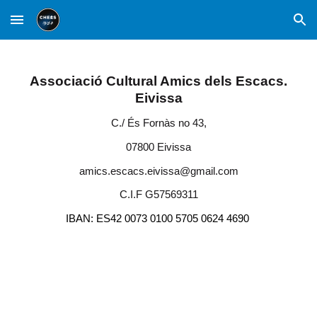
Skip to main content
Skip to navigation
Associació Cultural Amics dels Escacs.
Eivissa
C./ És Fornàs no 43,
07800 Eivissa
amics.escacs.eivissa@gmail.com
C.I.F G57569311
IBAN: ES42 0073 0100 5705 0624 4690