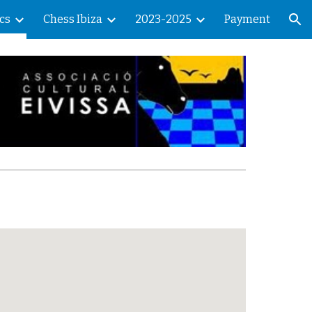
cs
Chess Ibiza
2023-2025
Payment
ion