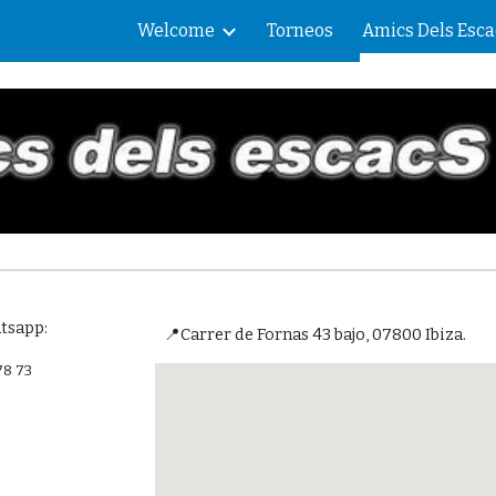
Welcome
Torneos
Amics Dels Esca
ip to main content
Skip to navigat
tsapp:
📍Carrer de Fornas 43 bajo, 07800 Ibiza.
78 73